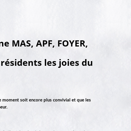
’une MAS, APF, FOYER,
 résidents l
es joies du
e moment soit encore plus convivial
et que les
eur.