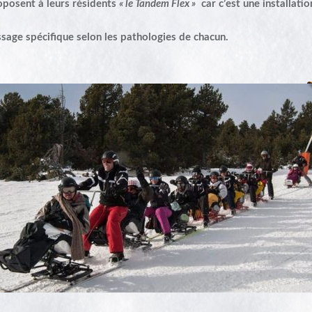
roposent à leurs résidents
« le Tandem Flex »
car c’est une installatio
sage spécifique selon les pathologies de chacun.